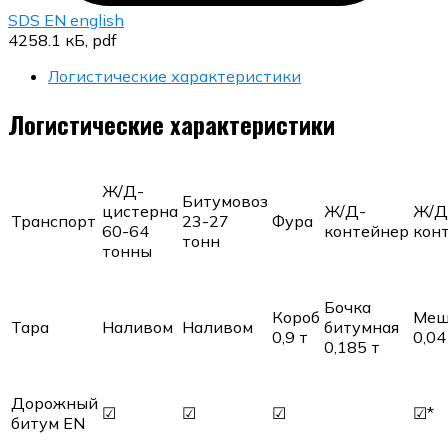
SDS EN english
4258.1 кБ, pdf
Логистические характеристики
Логистические характеристики
Ж/Д-
Битумовоз
цистерна
Ж/Д-
Ж/Д
Транспорт
23-27
Фура
60-64
контейнер
кон
тонн
тонны
Бочка
Короб
Меш
Тара
Наливом
Наливом
битумная
0,9 т
0,04
0,185 т
Дорожный
☑
☑
☑
☑*
битум EN