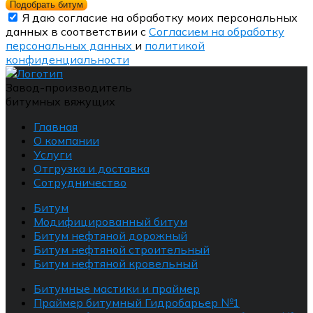
Подобрать битум
Я даю согласие на обработку моих персональных
данных в соответствии с
Согласием на обработку
персональных данных
и
политикой
конфиденциальности
Завод-производитель
битумных вяжущих
Главная
О компании
Услуги
Отгрузка и доставка
Сотрудничество
Битум
Модифицированный битум
Битум нефтяной дорожный
Битум нефтяной строительный
Битум нефтяной кровельный
Битумные мастики и праймер
Праймер битумный Гидробарьер №1