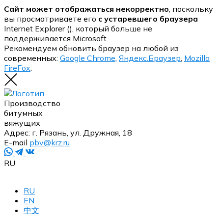
Сайт может отображаться некорректно
, поскольку
вы просматриваете его
с устаревшего браузера
Internet Explorer (
), который больше не
поддерживается Microsoft.
Рекомендуем обновить браузер на любой из
современных:
Google Chrome
,
Яндекс.Браузер
,
Mozilla
FireFox
.
Производство
битумных
вяжущих
Адрес:
г. Рязань, ул. Дружная, 18
E-mail
pbv@krz.ru
RU
RU
EN
中文