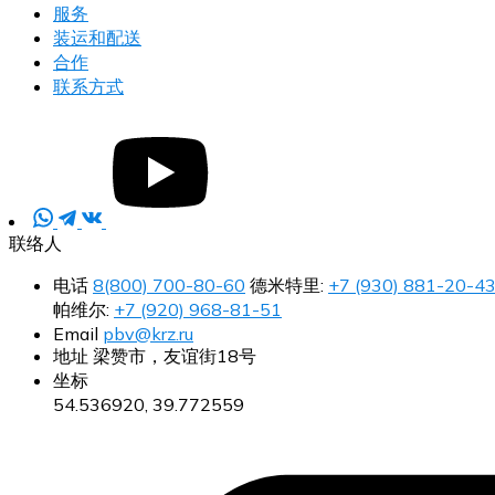
服务
装运和配送
合作
联系方式
联络人
电话
8(800) 700-80-60
德米特里:
+7 (930) 881-20-4
帕维尔:
+7 (920) 968-81-51
Email
pbv@krz.ru
地址
梁赞市，友谊街18号
坐标
54.536920, 39.772559