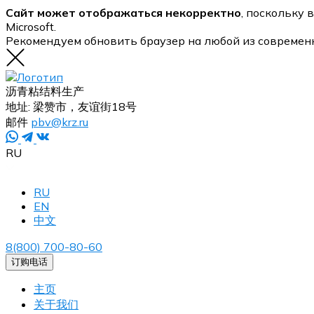
Сайт может отображаться некорректно
, поскольку 
Microsoft.
Рекомендуем обновить браузер на любой из современ
沥青粘结料生产
地址:
梁赞市，友谊街18号
邮件
pbv@krz.ru
RU
RU
EN
中文
8(800) 700-80-60
订购电话
主页
关于我们