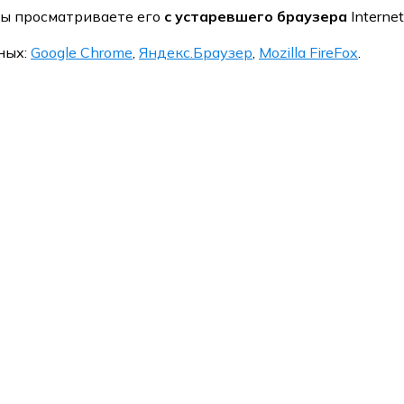
вы просматриваете его
с устаревшего браузера
Internet
ных:
Google Chrome
,
Яндекс.Браузер
,
Mozilla FireFox
.