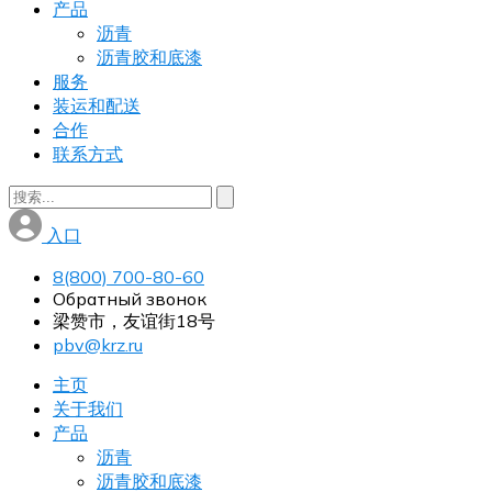
产品
沥青
沥青胶和底漆
服务
装运和配送
合作
联系方式
入口
8(800) 700-80-60
Обратный звонок
梁赞市，友谊街18号
pbv@krz.ru
主页
关于我们
产品
沥青
沥青胶和底漆