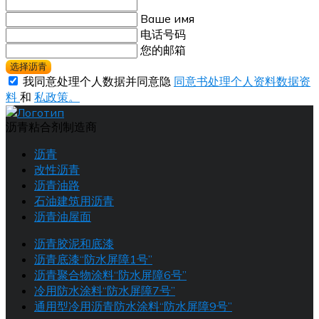
Ваше имя
电话号码
您的邮箱
选择沥青
我同意处理个人数据并同意隐
同意书处理个人资料数据资
料
和
私政策。
沥青粘合剂制造商
沥青
改性沥青
沥青油路
石油建筑用沥青
沥青油屋面
沥青胶泥和底漆
沥青底漆“防水屏障1号”
沥青聚合物涂料“防水屏障6号”
冷用防水涂料“防水屏障7号”
通用型冷用沥青防水涂料“防水屏障9号”