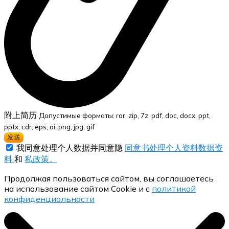
附上简历
Допустимые форматы: rar, zip, 7z, pdf, doc, docx, ppt,
pptx, cdr, eps, ai, png, jpg, gif
发送
我同意处理个人数据并同意隐
同意书处理个人资料数据资
料
和
私政策。
Продолжая пользоваться сайтом, вы соглашаетесь
на использование сайтом Cookie и с
политикой
конфиденциальности