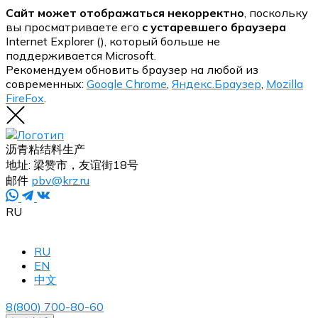
Сайт может отображаться некорректно
, поскольку
вы просматриваете его
с устаревшего браузера
Internet Explorer (
), который больше не
поддерживается Microsoft.
Рекомендуем обновить браузер на любой из
современных:
Google Chrome
,
Яндекс.Браузер
,
Mozilla
FireFox
.
沥青粘结料生产
地址:
梁赞市，友谊街18号
邮件
pbv@krz.ru
RU
RU
EN
中文
8(800) 700-80-60